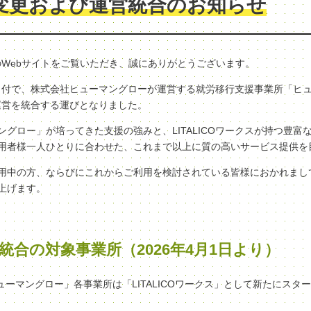
変更および運営統合のお知らせ
クスのWebサイトをご覧いただき、誠にありがとうございます。
（水）付で、株式会社ヒューマングローが運営する就労移行支援事業所「ヒ
へ、運営を統合する運びとなりました。
グロー」が培ってきた支援の強みと、LITALICOワークスが持つ豊富
用者様一人ひとりに合わせた、これまで以上に質の高いサービス提供を
用中の方、ならびにこれからご利用を検討されている皆様におかれまし
上げます。
統合の対象事業所（2026年4月1日より）
ヒューマングロー」各事業所は「LITALICOワークス」として新たにスタ