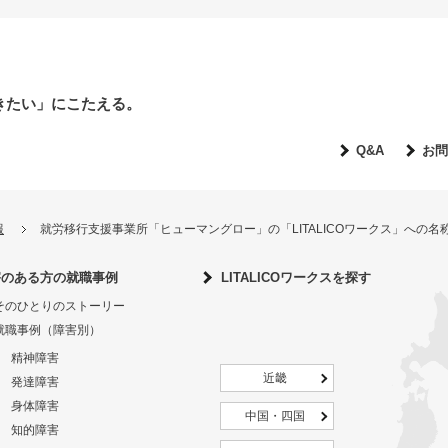
きたい」にこたえる。
Q&A
お問
報
就労移行支援事業所「ヒューマングロー」の「LITALICOワークス」への
害のある方の就職事例
LITALICOワークスを探す
そのひとりのストーリー
就職事例（障害別）
精神障害
近畿
発達障害
身体障害
中国・四国
知的障害