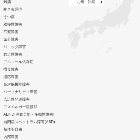
難病
九州・沖縄
統合失調症
うつ病
双極性障害
不安障害
気分障害
パニック障害
強迫性障害
アルコール依存症
摂食障害
適応障害
高次脳機能障害
パーソナリティ障害
広汎性発達障害
アスペルガー症候群
ADHD(注意欠陥・多動性障害)
自閉症スペクトラム障害(ASD)
肢体不自由
内部障害