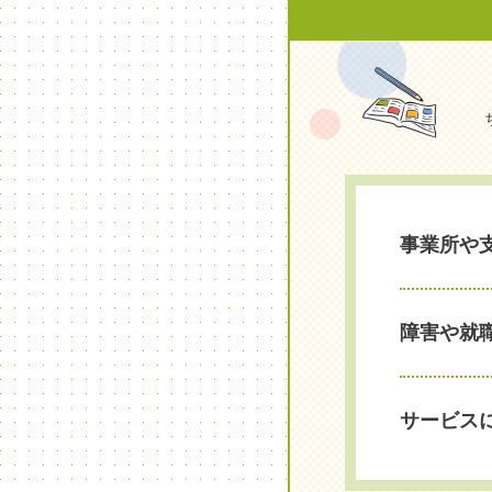
事業所や
障害や就
サービス