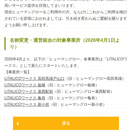
高いサービス提供を目指してまいります。
現在ヒューマングローをご利用中の方、ならびにこれからご利用を検討
されている皆様におかれましては、引き続き変わらぬご愛顧を賜ります
ようお願い申し上げます。
名称変更・運営統合の対象事業所（2026年4月1日よ
り）
2026年4月より、以下の「ヒューマングロー」各事業所は「LITALICOワ
ークス」として新たにスタートいたします。
【事業所一覧】
LITALICOワークス 高田馬場戸山口
（旧：ヒューマングロー高田馬場）
LITALICOワークス 板橋
（旧：ヒューマングロー板橋）
LITALICOワークス 葛西駅前
（旧：ヒューマングロー葛西駅前）
LITALICOワークス 亀有
（旧：ヒューマングロー亀有）
LITALICOワークス 新小岩
（旧：ヒューマングロー新小岩）
戻る