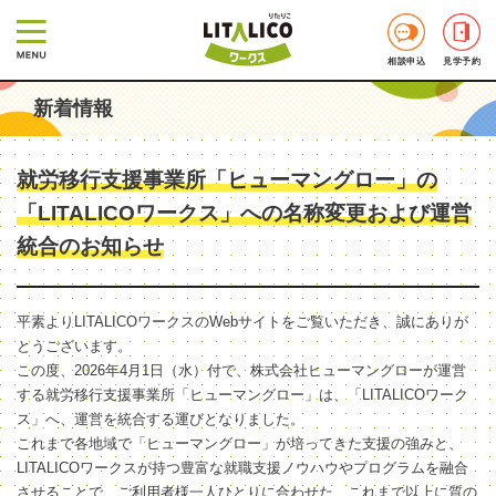
相談申込
見学予約
新着情報
就労移行支援事業所「ヒューマングロー」の
「LITALICOワークス」への名称変更および運営
統合のお知らせ
平素よりLITALICOワークスのWebサイトをご覧いただき、誠にありが
とうございます。
この度、2026年4月1日（水）付で、株式会社ヒューマングローが運営
する就労移行支援事業所「ヒューマングロー」は、「LITALICOワーク
ス」へ、運営を統合する運びとなりました。
これまで各地域で「ヒューマングロー」が培ってきた支援の強みと、
LITALICOワークスが持つ豊富な就職支援ノウハウやプログラムを融合
させることで、ご利用者様一人ひとりに合わせた、これまで以上に質の