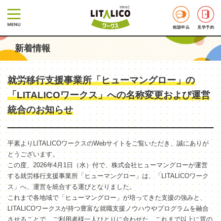
相談申込
見学予約
新着情報
就労移行支援事業所「ヒューマングロー」の
「LITALICOワークス」への名称変更および運営
統合のお知らせ
平素よりLITALICOワークスのWebサイトをご覧いただき、誠にありが
とうございます。
この度、2026年4月1日（水）付で、株式会社ヒューマングローが運営
する就労移行支援事業所「ヒューマングロー」は、「LITALICOワーク
ス」へ、運営を統合する運びとなりました。
これまで各地域で「ヒューマングロー」が培ってきた支援の強みと、
LITALICOワークスが持つ豊富な就職支援ノウハウやプログラムを融合
させることで、ご利用者様一人ひとりに合わせた、これまで以上に質の