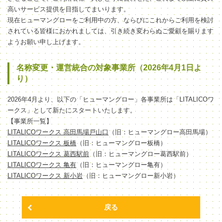
高いサービス提供を目指してまいります。
現在ヒューマングローをご利用中の方、ならびにこれからご利用を検討
されている皆様におかれましては、引き続き変わらぬご愛顧を賜ります
ようお願い申し上げます。
名称変更・運営統合の対象事業所（2026年4月1日よ
り）
2026年4月より、以下の「ヒューマングロー」各事業所は「LITALICOワ
ークス」として新たにスタートいたします。
【事業所一覧】
LITALICOワークス 高田馬場戸山口
（旧：ヒューマングロー高田馬場）
LITALICOワークス 板橋
（旧：ヒューマングロー板橋）
LITALICOワークス 葛西駅前
（旧：ヒューマングロー葛西駅前）
LITALICOワークス 亀有
（旧：ヒューマングロー亀有）
LITALICOワークス 新小岩
（旧：ヒューマングロー新小岩）
戻る