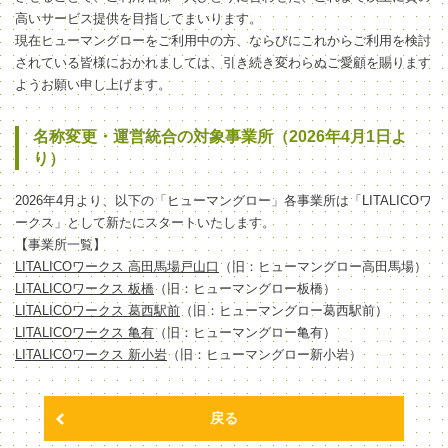
高いサービス提供を目指してまいります。
現在ヒューマングローをご利用中の方、ならびにこれからご利用を検討
されている皆様におかれましては、引き続き変わらぬご愛顧を賜ります
ようお願い申し上げます。
名称変更・運営統合の対象事業所（2026年4月1日よ
り）
2026年4月より、以下の「ヒューマングロー」各事業所は「LITALICOワ
ークス」として新たにスタートいたします。
【事業所一覧】
LITALICOワークス 高田馬場戸山口
（旧：ヒューマングロー高田馬場）
LITALICOワークス 板橋
（旧：ヒューマングロー板橋）
LITALICOワークス 葛西駅前
（旧：ヒューマングロー葛西駅前）
LITALICOワークス 亀有
（旧：ヒューマングロー亀有）
LITALICOワークス 新小岩
（旧：ヒューマングロー新小岩）
戻る