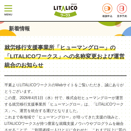
相談申込
見学予約
新着情報
就労移行支援事業所「ヒューマングロー」の
「LITALICOワークス」への名称変更および運営
統合のお知らせ
平素よりLITALICOワークスのWebサイトをご覧いただき、誠にありが
とうございます。
この度、2026年4月1日（水）付で、株式会社ヒューマングローが運営
する就労移行支援事業所「ヒューマングロー」は、「LITALICOワーク
ス」へ、運営を統合する運びとなりました。
これまで各地域で「ヒューマングロー」が培ってきた支援の強みと、
LITALICOワークスが持つ豊富な就職支援ノウハウやプログラムを融合
させることで、ご利用者様一人ひとりに合わせた、これまで以上に質の