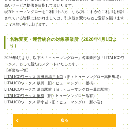
高いサービス提供を目指してまいります。
現在ヒューマングローをご利用中の方、ならびにこれからご利用を検討
されている皆様におかれましては、引き続き変わらぬご愛顧を賜ります
ようお願い申し上げます。
名称変更・運営統合の対象事業所（2026年4月1日よ
り）
2026年4月より、以下の「ヒューマングロー」各事業所は「LITALICOワ
ークス」として新たにスタートいたします。
【事業所一覧】
LITALICOワークス 高田馬場戸山口
（旧：ヒューマングロー高田馬場）
LITALICOワークス 板橋
（旧：ヒューマングロー板橋）
LITALICOワークス 葛西駅前
（旧：ヒューマングロー葛西駅前）
LITALICOワークス 亀有
（旧：ヒューマングロー亀有）
LITALICOワークス 新小岩
（旧：ヒューマングロー新小岩）
戻る