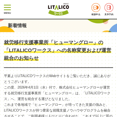
相談申込
見学予約
新着情報
就労移行支援事業所「ヒューマングロー」の
「LITALICOワークス」への名称変更および運営
統合のお知らせ
平素よりLITALICOワークスのWebサイトをご覧いただき、誠にありが
とうございます。
この度、2026年4月1日（水）付で、株式会社ヒューマングローが運営
する就労移行支援事業所「ヒューマングロー」は、「LITALICOワーク
ス」へ、運営を統合する運びとなりました。
これまで各地域で「ヒューマングロー」が培ってきた支援の強みと、
LITALICOワークスが持つ豊富な就職支援ノウハウやプログラムを融合
させることで、ご利用者様一人ひとりに合わせた、これまで以上に質の