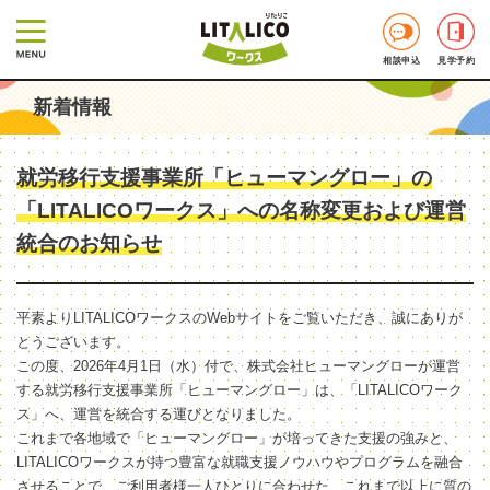
相談申込
見学予約
新着情報
就労移行支援事業所「ヒューマングロー」の
「LITALICOワークス」への名称変更および運営
統合のお知らせ
平素よりLITALICOワークスのWebサイトをご覧いただき、誠にありが
とうございます。
この度、2026年4月1日（水）付で、株式会社ヒューマングローが運営
する就労移行支援事業所「ヒューマングロー」は、「LITALICOワーク
ス」へ、運営を統合する運びとなりました。
これまで各地域で「ヒューマングロー」が培ってきた支援の強みと、
LITALICOワークスが持つ豊富な就職支援ノウハウやプログラムを融合
させることで、ご利用者様一人ひとりに合わせた、これまで以上に質の