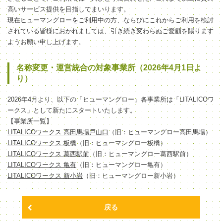
高いサービス提供を目指してまいります。
現在ヒューマングローをご利用中の方、ならびにこれからご利用を検討
されている皆様におかれましては、引き続き変わらぬご愛顧を賜ります
ようお願い申し上げます。
名称変更・運営統合の対象事業所（2026年4月1日よ
り）
2026年4月より、以下の「ヒューマングロー」各事業所は「LITALICOワ
ークス」として新たにスタートいたします。
【事業所一覧】
LITALICOワークス 高田馬場戸山口
（旧：ヒューマングロー高田馬場）
LITALICOワークス 板橋
（旧：ヒューマングロー板橋）
LITALICOワークス 葛西駅前
（旧：ヒューマングロー葛西駅前）
LITALICOワークス 亀有
（旧：ヒューマングロー亀有）
LITALICOワークス 新小岩
（旧：ヒューマングロー新小岩）
戻る