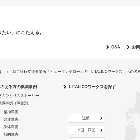
きたい」にこたえる。
Q&A
お問
報
就労移行支援事業所「ヒューマングロー」の「LITALICOワークス」への
害のある方の就職事例
LITALICOワークスを探す
そのひとりのストーリー
就職事例（障害別）
精神障害
近畿
発達障害
身体障害
中国・四国
知的障害