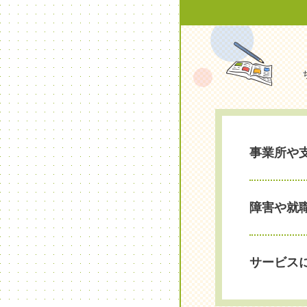
事業所や
障害や就
サービス