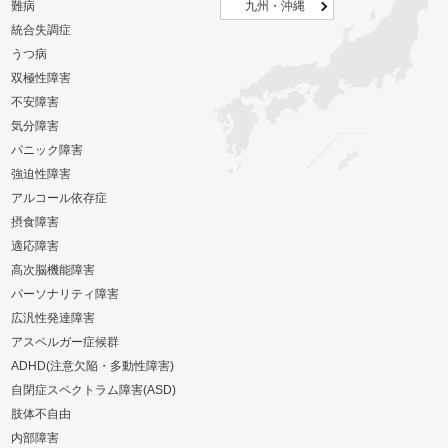
難病
九州・沖縄
統合失調症
うつ病
双極性障害
不安障害
気分障害
パニック障害
強迫性障害
アルコール依存症
摂食障害
適応障害
高次脳機能障害
パーソナリティ障害
広汎性発達障害
アスペルガー症候群
ADHD(注意欠陥・多動性障害)
自閉症スペクトラム障害(ASD)
肢体不自由
内部障害