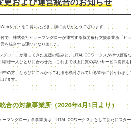
変更および運営統合のお知らせ
クスのWebサイトをご覧いただき、誠にありがとうございます。
（水）付で、株式会社ヒューマングローが運営する就労移行支援事業所「ヒ
へ、運営を統合する運びとなりました。
グロー」が培ってきた支援の強みと、LITALICOワークスが持つ豊富
用者様一人ひとりに合わせた、これまで以上に質の高いサービス提供を
用中の方、ならびにこれからご利用を検討されている皆様におかれまし
上げます。
統合の対象事業所（2026年4月1日より）
ヒューマングロー」各事業所は「LITALICOワークス」として新たにスタ