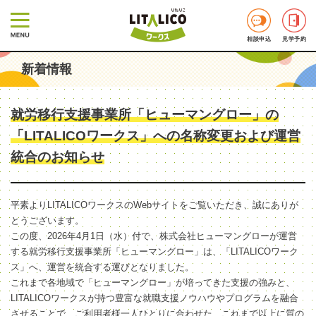
相談申込
見学予約
新着情報
就労移行支援事業所「ヒューマングロー」の
「LITALICOワークス」への名称変更および運営
統合のお知らせ
平素よりLITALICOワークスのWebサイトをご覧いただき、誠にありが
とうございます。
この度、2026年4月1日（水）付で、株式会社ヒューマングローが運営
する就労移行支援事業所「ヒューマングロー」は、「LITALICOワーク
ス」へ、運営を統合する運びとなりました。
これまで各地域で「ヒューマングロー」が培ってきた支援の強みと、
LITALICOワークスが持つ豊富な就職支援ノウハウやプログラムを融合
させることで、ご利用者様一人ひとりに合わせた、これまで以上に質の