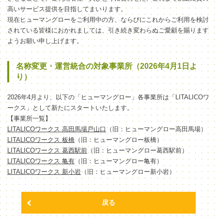
高いサービス提供を目指してまいります。
現在ヒューマングローをご利用中の方、ならびにこれからご利用を検討
されている皆様におかれましては、引き続き変わらぬご愛顧を賜ります
ようお願い申し上げます。
名称変更・運営統合の対象事業所（2026年4月1日よ
り）
2026年4月より、以下の「ヒューマングロー」各事業所は「LITALICOワ
ークス」として新たにスタートいたします。
【事業所一覧】
LITALICOワークス 高田馬場戸山口
（旧：ヒューマングロー高田馬場）
LITALICOワークス 板橋
（旧：ヒューマングロー板橋）
LITALICOワークス 葛西駅前
（旧：ヒューマングロー葛西駅前）
LITALICOワークス 亀有
（旧：ヒューマングロー亀有）
LITALICOワークス 新小岩
（旧：ヒューマングロー新小岩）
戻る