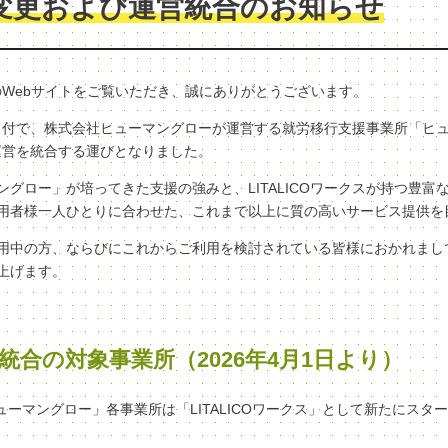
変更および運営統合のお知らせ
クスのWebサイトをご覧いただき、誠にありがとうございます。
（水）付で、株式会社ヒューマングローが運営する就労移行支援事業所「ヒ
へ、運営を統合する運びとなりました。
グロー」が培ってきた支援の強みと、LITALICOワークスが持つ豊富
用者様一人ひとりに合わせた、これまで以上に質の高いサービス提供を
用中の方、ならびにこれからご利用を検討されている皆様におかれまし
上げます。
統合の対象事業所（2026年4月1日より）
ヒューマングロー」各事業所は「LITALICOワークス」として新たにスタ