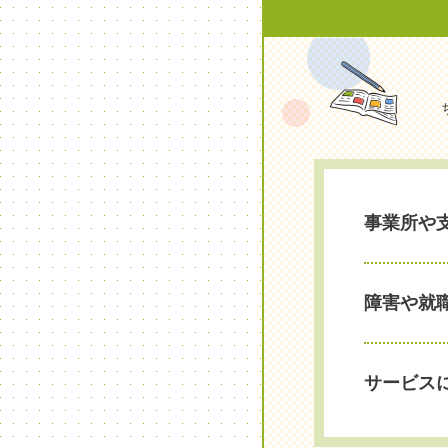
事業所や
障害や就
サービス