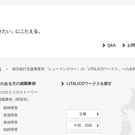
きたい」にこたえる。
Q&A
お問
報
就労移行支援事業所「ヒューマングロー」の「LITALICOワークス」への
害のある方の就職事例
LITALICOワークスを探す
そのひとりのストーリー
就職事例（障害別）
精神障害
近畿
発達障害
身体障害
中国・四国
知的障害