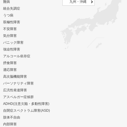
難病
九州・沖縄
統合失調症
うつ病
双極性障害
不安障害
気分障害
パニック障害
強迫性障害
アルコール依存症
摂食障害
適応障害
高次脳機能障害
パーソナリティ障害
広汎性発達障害
アスペルガー症候群
ADHD(注意欠陥・多動性障害)
自閉症スペクトラム障害(ASD)
肢体不自由
内部障害